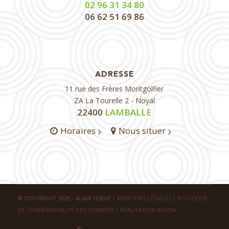
02 96 31 34 80
06 62 51 69 86
ADRESSE
11 rue des Frères Montgolfier
ZA La Tourelle 2 - Noyal
22400
LAMBALLE
Horaires
Nous situer
© COPYRIGHT 2025 - ALAIN HERVÉ
|
MENTIONS LÉGALES
|
POLITIQUE
DE CONFIDENTIALITÉ DES DONNÉES
|
RÉALISATION INODIA