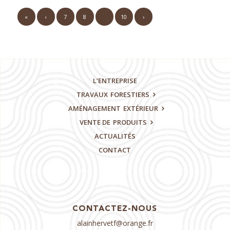
«
‹
7
8
9
10
›
Page 9 sur 10
L’ENTREPRISE
TRAVAUX
FORESTIERS
AMÉNAGEMENT
EXTÉRIEUR
VENTE DE
PRODUITS
ACTUALITÉS
CONTACT
CONTACTEZ-NOUS
alainhervetf@orange.fr