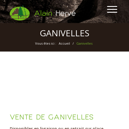
GANIVELLES
Vous êtes ici :
Accueil
/
Ganivelles
VENTE DE GANIVELLES
Disponibles en livraison ou en retrait sur place