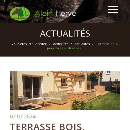
ACTUALITÉS
Vous êtes ici :
Accueil
/
Actualités
/
Actualités
/
Terrasse bois,
pergola et jardinières
02.07.2024
TERRASSE BOIS,