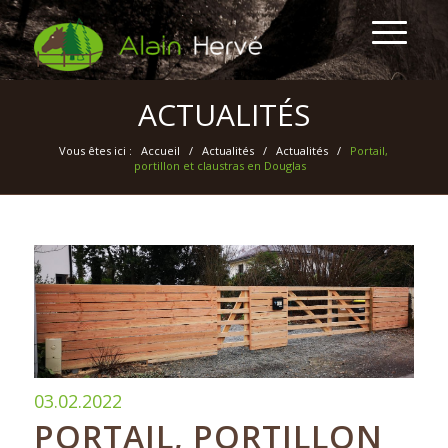
ACTUALITÉS
Vous êtes ici :
Accueil
/
Actualités
/
Actualités
/
Portail,
portillon et claustras en Douglas
03.02.2022
PORTAIL, PORTILLON