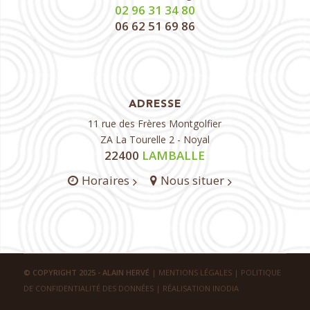
02 96 31 34 80
06 62 51 69 86
ADRESSE
11 rue des Frères Montgolfier
ZA La Tourelle 2 - Noyal
22400
LAMBALLE
Horaires
Nous situer
© COPYRIGHT 2025 - ALAIN HERVÉ
|
MENTIONS LÉGALES
|
POLITIQUE
DE CONFIDENTIALITÉ DES DONNÉES
|
RÉALISATION INODIA