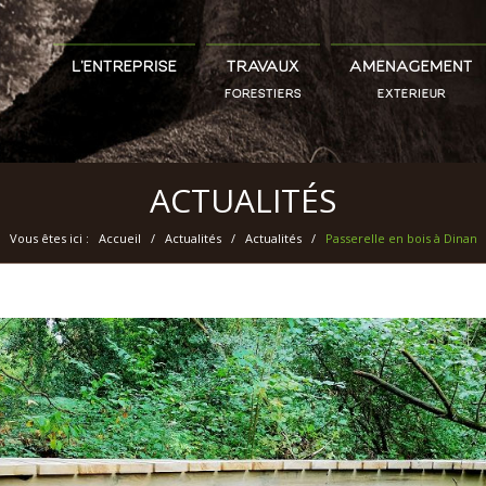
L’ENTREPRISE
TRAVAUX
AMÉNAGEMENT
FORESTIERS
EXTÉRIEUR
ACTUALITÉS
Vous êtes ici :
Accueil
/
Actualités
/
Actualités
/
Passerelle en bois à Dinan