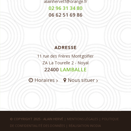
alainhervetf@orange.fr
02 96 31 34 80
06 62 51 69 86
ADRESSE
11 rue des Frères Montgolfier
ZA La Tourelle 2 - Noyal
22400
LAMBALLE
Horaires
Nous situer
© COPYRIGHT 2025 - ALAIN HERVÉ
|
MENTIONS LÉGALES
|
POLITIQUE
DE CONFIDENTIALITÉ DES DONNÉES
|
RÉALISATION INODIA