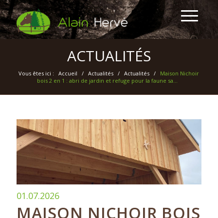
ACTUALITÉS
Vous êtes ici :
Accueil
/
Actualités
/
Actualités
/
Maison Nichoir
bois 2 en 1 : abri de jardin et refuge pour la faune sa...
01.07.2026
MAISON NICHOIR BOIS