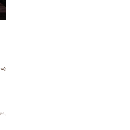
rvé
es,