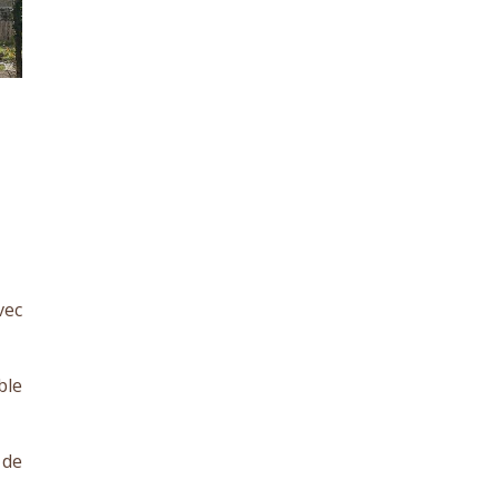
vec
ble
 de