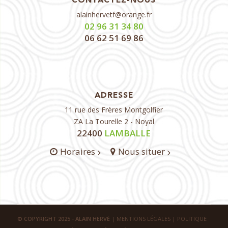
CONTACTEZ-NOUS
alainhervetf@orange.fr
02 96 31 34 80
06 62 51 69 86
ADRESSE
11 rue des Frères Montgolfier
ZA La Tourelle 2 - Noyal
22400
LAMBALLE
Horaires
Nous situer
© COPYRIGHT 2025 - ALAIN HERVÉ
|
MENTIONS LÉGALES
|
POLITIQUE