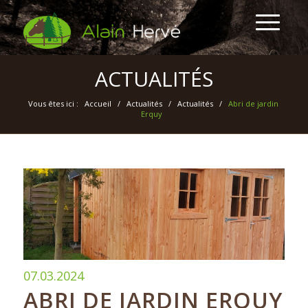
ACTUALITÉS
Vous êtes ici :
Accueil
/
Actualités
/
Actualités
/
Abri de jardin
Erquy
07.03.2024
ABRI DE JARDIN ERQUY