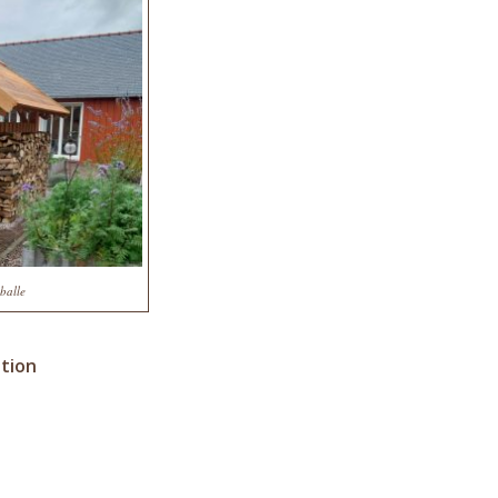
balle
ation